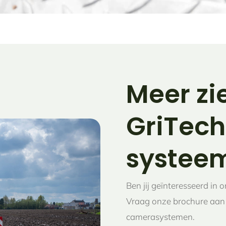
Meer zi
GriTec
systee
Ben jij geïnteresseerd i
Vraag onze brochure aan e
camerasystemen.