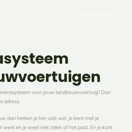
Direct bestellen
asysteem
uwvoertuigen
 camerasysteem voor jouw landbouwvoertuig? Dan
te adress.
uw dan herken je het vast wel, je bent met je
werk en je weet niet zeker of het past. En je kunt