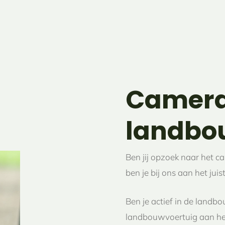
Camer
landbo
Ben jij opzoek naar het
ben je bij ons aan het juis
Ben je actief in de landbo
landbouwvoertuig aan het 