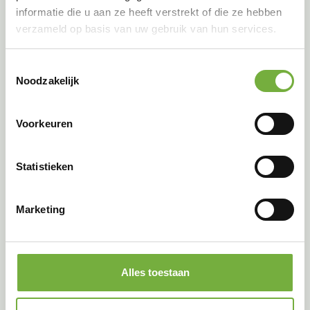
informatie die u aan ze heeft verstrekt of die ze hebben
verzameld op basis van uw gebruik van hun services.
Toestemmingsselectie
Noodzakelijk
Voorkeuren
Statistieken
Meer zien op jouw
Marketing
hakselaar met een
GriTech camera
Alles toestaan
systeem?
We bieden een breed scala aan draadloze